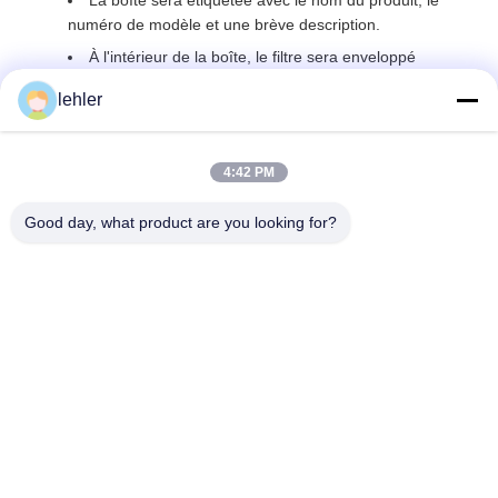
La boîte sera étiquetée avec le nom du produit, le
numéro de modèle et une brève description.
À l'intérieur de la boîte, le filtre sera enveloppé
d'une mousse protectrice pour éviter tout dommage
lehler
pendant l'expédition.
4:42 PM
Balises:
Good day, what product are you looking for?
filtre pour écran d'ordinateur de nettoyage d'individu
tamis automatique de nettoyage d'individu
filtre d'eau de rinçage d'individu
Vous pouvez également aimer