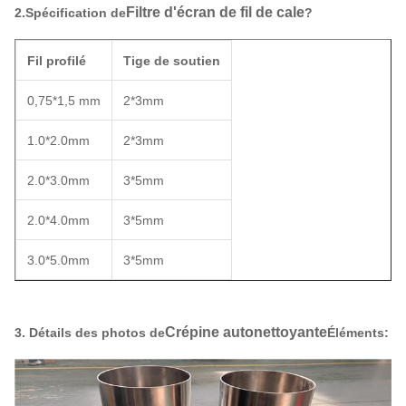
Filtre d'écran de fil de cale
2.Spécification de
?
Fil profilé
Tige de soutien
0,75*1,5 mm
2*3mm
1.0*2.0mm
2*3mm
2.0*3.0mm
3*5mm
2.0*4.0mm
3*5mm
3.0*5.0mm
3*5mm
Crépine autonettoyante
3. Détails des photos de
Éléments: