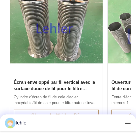
Écran enveloppé par fil vertical avec la
Ouverture à
surface douce de fil pour le filtre
fil de const
autonettoyant
d'écran
Cylindre d'écran de fil de cale d'acier
Fente d'écran 
inoxydable/fil de cale pour le filtre autonettoyant
microns 1. Int
1. L'écran de fil de cale d'acier inoxydable est
fil de V est 
produit par la méthode du soudage par
par résistance
Obtenez Le Meilleur Prix
Obt
résistance électrique, fils avec des profils
profils spécia
lehler
spéciaux sont soudés aux fils de soutien à 90
à 90 degrés. L
degrés. La distance entre les ...
caractéristiqu