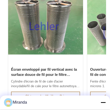
Écran enveloppé par fil vertical avec la
Ouverture à
surface douce de fil pour le filtre
fil de const
autonettoyant
d'écran
Cylindre d'écran de fil de cale d'acier
Fente d'écran 
inoxydable/fil de cale pour le filtre autonettoyant
microns 1. Int
1. L'écran de fil de cale d'acier inoxydable est
fil de V est 
produit par la méthode du soudage par
par résistance
Obtenez Le Meilleur Prix
Obt
résistance électrique, fils avec des profils
profils spécia
Miranda
spéciaux sont soudés aux fils de soutien à 90
à 90 degrés. L
degrés. La distance entre les ...
caractéristiqu