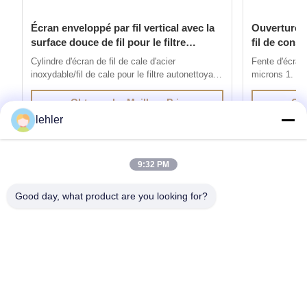
Écran enveloppé par fil vertical avec la
Ouverture à
surface douce de fil pour le filtre
fil de const
autonettoyant
d'écran
Cylindre d'écran de fil de cale d'acier
Fente d'écran 
inoxydable/fil de cale pour le filtre autonettoyant
microns 1. Int
1. L'écran de fil de cale d'acier inoxydable est
fil de V est 
produit par la méthode du soudage par
par résistance
Obtenez Le Meilleur Prix
Obt
résistance électrique, fils avec des profils
profils spécia
lehler
spéciaux sont soudés aux fils de soutien à 90
à 90 degrés. L
degrés. La distance entre les ...
caractéristiqu
9:32 PM
Good day, what product are you looking for?
Obtenez les produits dont vous avez besoin
Envoyer
0086-532-87117999