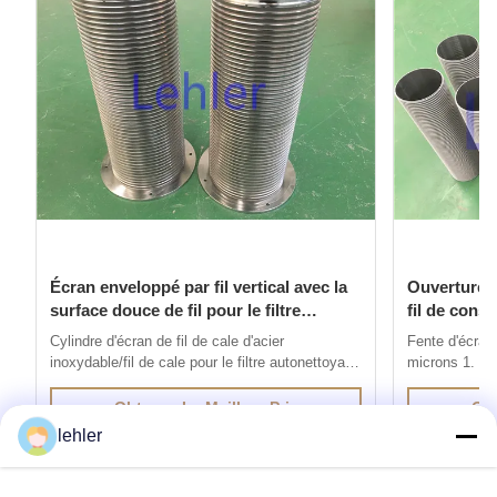
Écran enveloppé par fil vertical avec la
Ouverture à
surface douce de fil pour le filtre
fil de const
autonettoyant
d'écran
Cylindre d'écran de fil de cale d'acier
Fente d'écran 
inoxydable/fil de cale pour le filtre autonettoyant
microns 1. Int
1. L'écran de fil de cale d'acier inoxydable est
fil de V est 
produit par la méthode du soudage par
par résistance
Obtenez Le Meilleur Prix
Obt
résistance électrique, fils avec des profils
profils spécia
lehler
spéciaux sont soudés aux fils de soutien à 90
à 90 degrés. L
degrés. La distance entre les ...
caractéristiqu