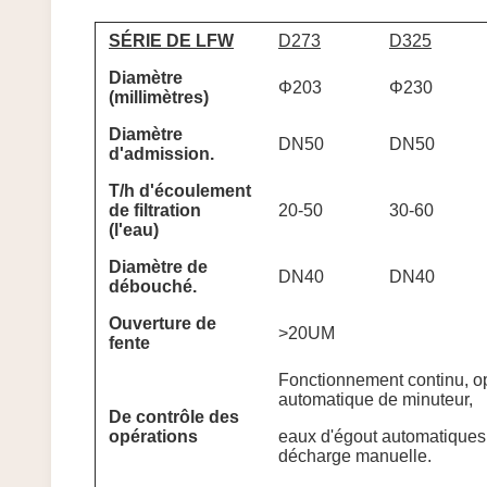
SÉRIE DE LFW
D273
D325
Diamètre
Φ203
Φ230
(millimètres)
Diamètre
DN50
DN50
d'admission.
T/h d'écoulement
de filtration
20-50
30-60
(l'eau)
Diamètre de
DN40
DN40
débouché.
Ouverture de
>20UM
fente
Fonctionnement continu, op
automatique de minuteur,
De contrôle des
opérations
eaux d'égout automatiques 
décharge manuelle.