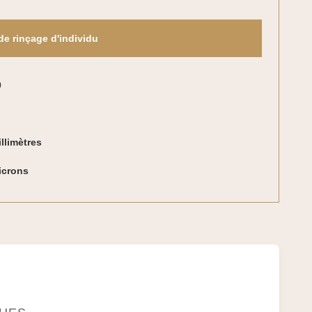
 de rinçage d'individu
0
llimètres
icrons