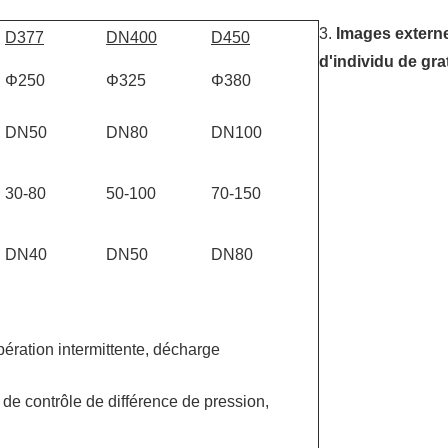
3.
Images externe
D377
DN400
D450
d'individu de grat
Φ250
Φ325
Φ380
DN50
DN80
DN100
30-80
50-100
70-150
DN40
DN50
DN80
ération intermittente, décharge
de contrôle de différence de pression,