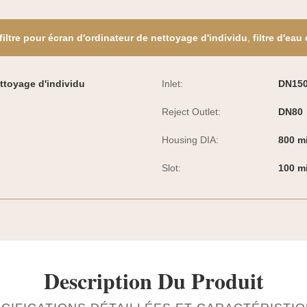
filtre pour écran d'ordinateur de nettoyage d'individu
,
filtre d'eau
ettoyage d'individu
Inlet:
DN15
Reject Outlet:
DN80
Housing DIA:
800 mi
Slot:
100 m
Description Du Produit